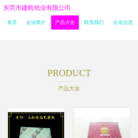
东莞市建航纸业有限公司
首页
企业简介
产品大全
联系我们
企业信息
PRODUCT
产品大全