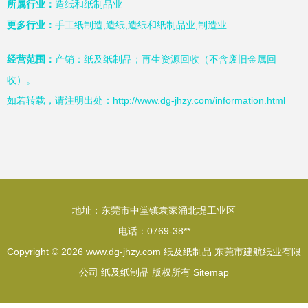
所属行业：
造纸和纸制品业
更多行业：
手工纸制造,造纸,造纸和纸制品业,制造业
经营范围：
产销：纸及纸制品；再生资源回收（不含废旧金属回
收）。
如若转载，请注明出处：http://www.dg-jhzy.com/information.html
地址：东莞市中堂镇袁家涌北堤工业区
电话：0769-38**
Copyright © 2026
www.dg-jhzy.com
纸及纸制品
东莞市建航纸业有限
公司
纸及纸制品
版权所有
Sitemap